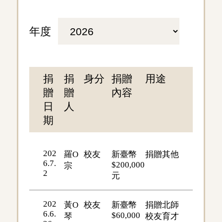
年度
捐
捐
身分
捐贈
用途
贈
贈
內容
日
人
期
202
羅O
校友
新臺幣
捐贈其他
6.7.
$200,000
宗
2
元
202
黃O
校友
新臺幣
捐贈北師
6.6.
$60,000
琴
校友育才