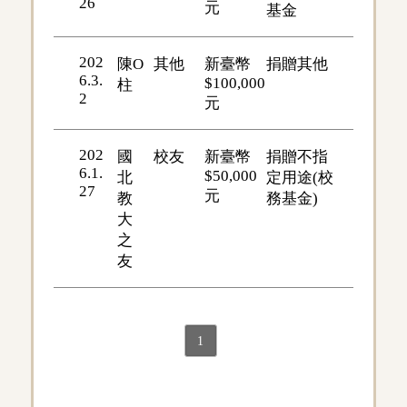
26
元
基金
202
陳O
其他
新臺幣
捐贈其他
6.3.
$100,000
柱
2
元
202
國
校友
新臺幣
捐贈不指
6.1.
$50,000
北
定用途(校
27
元
教
務基金)
大
之
友
1